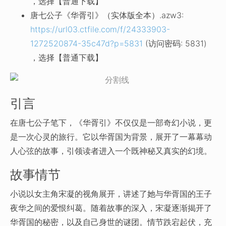
，选择【普通下载】
唐七公子《华胥引》（实体版全本）.azw3:
https://url03.ctfile.com/f/24333903-
1272520874-35c47d?p=5831
(访问密码: 5831)
，选择【普通下载】
引言
在唐七公子笔下，《华胥引》不仅仅是一部奇幻小说，更
是一次心灵的旅行。它以华胥国为背景，展开了一幕幕动
人心弦的故事，引领读者进入一个既神秘又真实的幻境。
故事情节
小说以女主角宋凝的视角展开，讲述了她与华胥国的王子
夜华之间的爱恨纠葛。随着故事的深入，宋凝逐渐揭开了
华胥国的秘密，以及自己身世的谜团。情节跌宕起伏，充