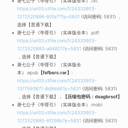
唐七公子《华胥引》（实体版全本）.txt:
https://url03.ctfile.com/f/24333903-
1272520886-60fa71?p=5831
(访问密码: 5831) ，
选择【普通下载】
唐七公子《华胥引》（实体版全本）.pdf:
https://url03.ctfile.com/f/24333903-
1272520883-a64821?p=5831
(访问密码: 5831)
，选择【普通下载】
唐七公子《华胥引》（实体版全
本）.epub
【fsfbsrc.rar】
:
https://url03.ctfile.com/f/24333903-
1377993871-8d9d46?p=5831
(访问密码: 5831)
，选择【普通下载】，
【压缩包密码：dsagbrscf】
唐七公子《华胥引》（实体版全本）.mobi:
https://url03.ctfile.com/f/24333903-
1272520880-6f298b?p=5831
(访问密码: 5831)