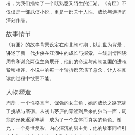
考，为我们描绘了一个既熟悉又陌生的江湖。《有匪》不
仅仅是一部武侠小说，更是一部关于人性、成长与选择的
深刻作品。
故事情节
《有匪》的故事背景设定在南北朝时期，以乱世为背景，
讲述了新一代少侠在江湖中的成长与探索。主线剧情围绕
周翡和谢允两位主角展开，他们的命运与南朝复国的进程
紧密相连。小说中的每一个转折都充满了悬念，让人在阅
读的过程中欲罢不能。
人物塑造
周翡，一个性格直率、倔强的女主角，她的成长之路充满
了挑战与磨砺。从初出茅庐的青涩到后来的独当一面，周
翡的形象逐渐丰满，成为了一个立体而真实的角色。谢
允，一个身世复杂、内心深沉的男主角，他的故事同样引