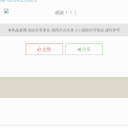
ister?u=24333903
本作品采用
知识共享署名-相同方式共享 4.0 国际许可协议
进行许可
点赞
分享