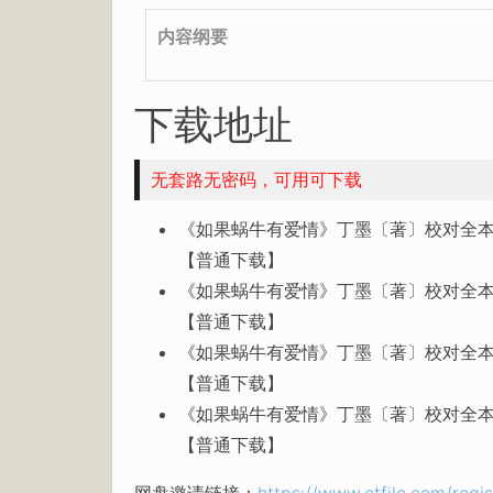
内容纲要
下载地址
无套路无密码，可用可下载
《如果蜗牛有爱情》丁墨〔著〕校对全本
【普通下载】
《如果蜗牛有爱情》丁墨〔著〕校对全本
【普通下载】
《如果蜗牛有爱情》丁墨〔著〕校对全本
【普通下载】
《如果蜗牛有爱情》丁墨〔著〕校对全本
【普通下载】