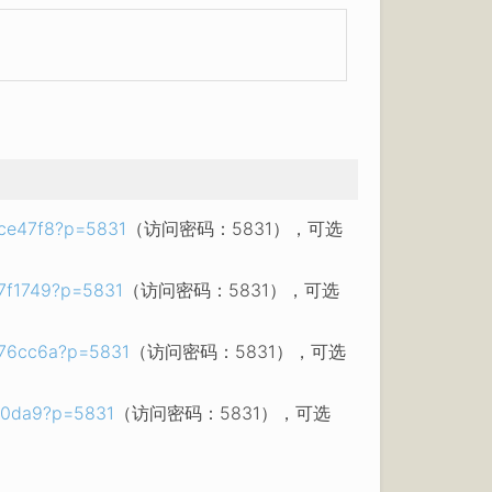
-ce47f8?p=5831
（访问密码：5831），可选
-7f1749?p=5831
（访问密码：5831），可选
9-76cc6a?p=5831
（访问密码：5831），可选
410da9?p=5831
（访问密码：5831），可选