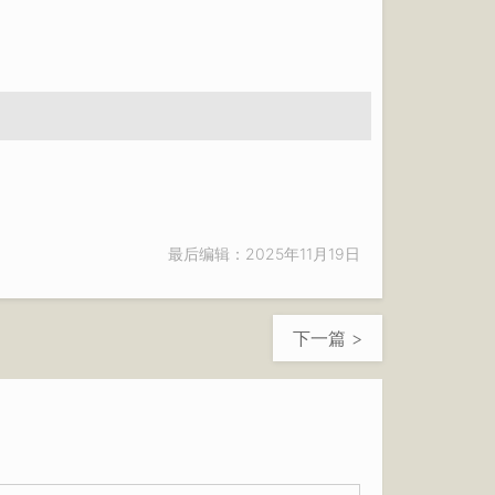
最后编辑：2025年11月19日
下一篇 >