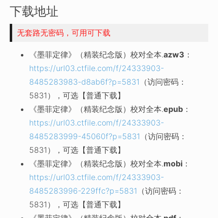
下载地址
无套路无密码，可用可下载
《墨菲定律》（精装纪念版）校对全本.
azw3
：
https://url03.ctfile.com/f/24333903-
8485283983-d8ab6f?p=5831
（访问密码：
5831），可选【普通下载】
《墨菲定律》（精装纪念版）校对全本.
epub
：
https://url03.ctfile.com/f/24333903-
8485283999-45060f?p=5831
（访问密码：
5831），可选【普通下载】
《墨菲定律》（精装纪念版）校对全本.
mobi
：
https://url03.ctfile.com/f/24333903-
8485283996-229ffc?p=5831
（访问密码：
5831），可选【普通下载】