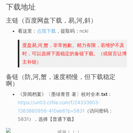
下载地址
主链（百度网盘下载，易,河,斜）
看这里：
点我下载
，提取码：ncki
度盘易,河,蟹，非常抱歉。精力有限，若维护不及
时，可以选择下面稳定的备链下载。（或留言让博
主补链）
备链（防,河,蟹，速度稍慢，但下载稳定
啊）
《异闻档案》〔墨绿青苔 著〕校对全本.
txt
：
https://url03.ctfile.com/f/24333903-
1383860956-410ab6?p=5831
（访问密码：
5831），选择【普通下载】