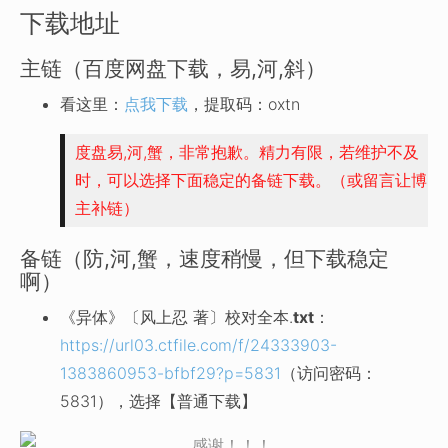
下载地址
主链（百度网盘下载，易,河,斜）
看这里：
点我下载
，提取码：oxtn
度盘易,河,蟹，非常抱歉。精力有限，若维护不及
时，可以选择下面稳定的备链下载。（或留言让博
主补链）
备链（防,河,蟹，速度稍慢，但下载稳定
啊）
《异体》〔风上忍 著〕校对全本.
txt
：
https://url03.ctfile.com/f/24333903-
1383860953-bfbf29?p=5831
（访问密码：
5831），选择【普通下载】