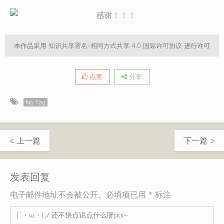
本作品采用
知识共享署名-相同方式共享 4.0 国际许可协议
进行许可
点赞
分享
No Tag
< 上一篇
下一篇 >
发表回复
电子邮件地址不会被公开。必填项已用 * 标注