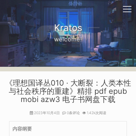
Kratos
welcome!
《理想国译丛010 · 大断裂：人类本性
与社会秩序的重建》精排 pdf epub
mobi azw3 电子书网盘下载
2023年10月4日
0条评论
1.42k次阅读
内容纲要