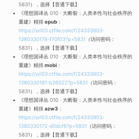
5831），选择【普通下载】
《理想国译丛 010 · 大断裂：人类本性与社会秩序的
重建》精排.
epub
：
https://url03.ctfile.com/f/24333903-
1380330178-f70f03?p=5831
（访问密码：
5831），选择【普通下载】
《理想国译丛 010 · 大断裂：人类本性与社会秩序的
重建》精排.
mobi
：
https://url03.ctfile.com/f/24333903-
1380330181-b26022?p=5831
（访问密码：
5831），选择【普通下载】
《理想国译丛 010 · 大断裂：人类本性与社会秩序的
重建》精排.
azw3
：
https://url03.ctfile.com/f/24333903-
1380330172-d0dcf6?p=5831
（访问密码：
5831），选择【普通下载】