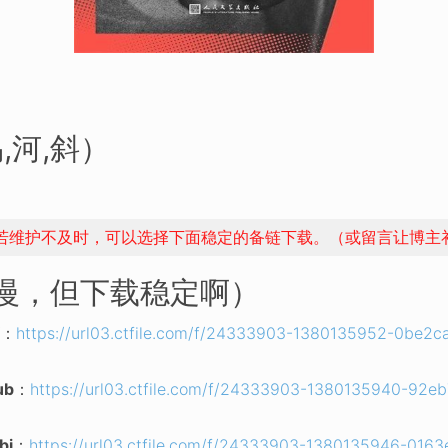
,河,斜）
，若维护不及时，可以选择下面稳定的备链下载。（或留言让博主
稍慢，但下载稳定啊）
：
https://url03.ctfile.com/f/24333903-1380135952-0be2
ub
：
https://url03.ctfile.com/f/24333903-1380135940-92e
bi
：
https://url03.ctfile.com/f/24333903-1380135946-016