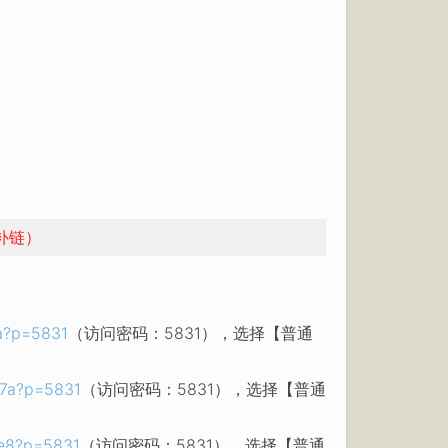
补链）
ca?p=5831
（访问密码：5831），选择【普通
b7a?p=5831
（访问密码：5831），选择【普通
3e8?p=5831
（访问密码：5831），选择【普通