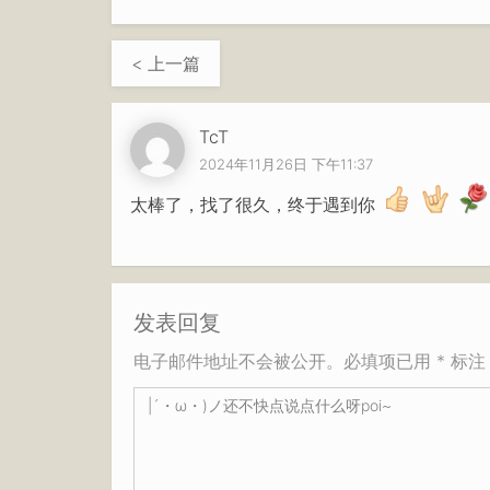
< 上一篇
TcT
2024年11月26日 下午11:37
太棒了，找了很久，终于遇到你
发表回复
电子邮件地址不会被公开。必填项已用 * 标注