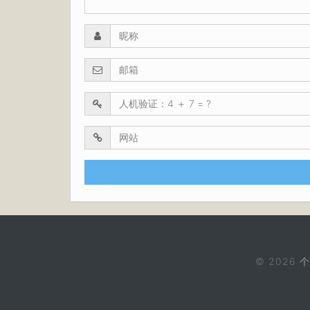
© 2026
个