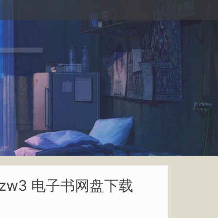
azw3 电子书网盘下载