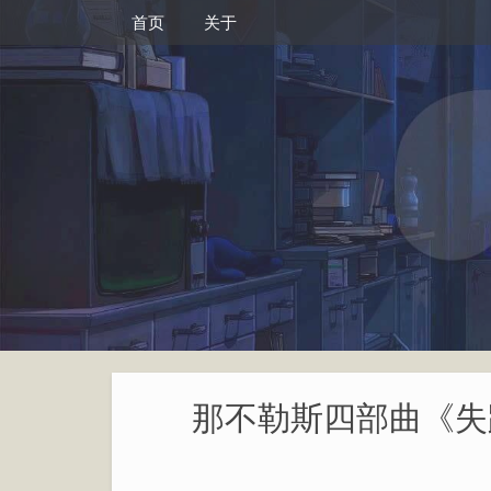
首页
关于
那不勒斯四部曲《失踪的