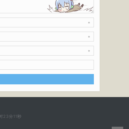
*
*
*
时23分11秒