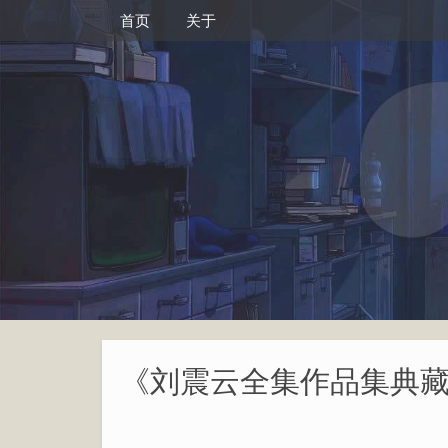
首页
关于
《刘震云全集作品集典藏版》