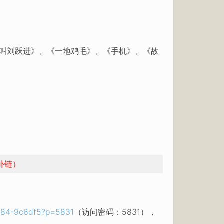
我叫刘跃进》、《一地鸡毛》、《手机》、《故
补链）
4084-9c6df5?p=5831
（访问密码：5831），