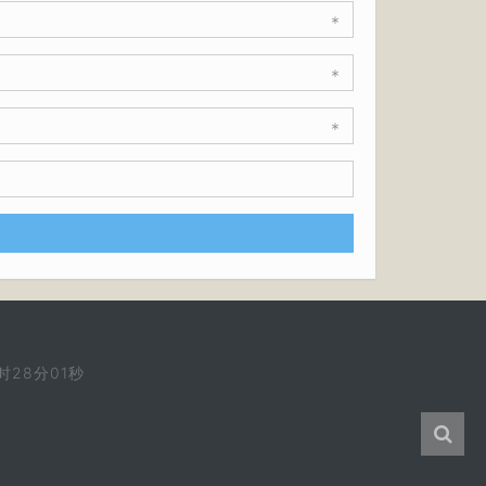
*
*
*
时28分02秒