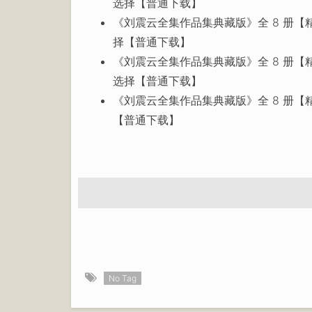
选择【普通下载】
《刘震云全集作品集典藏版》全 8 册【精
择【普通下载】
《刘震云全集作品集典藏版》全 8 册【精
选择【普通下载】
《刘震云全集作品集典藏版》全 8 册【精
【普通下载】
No Tag