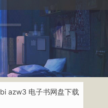
i azw3 电子书网盘下载