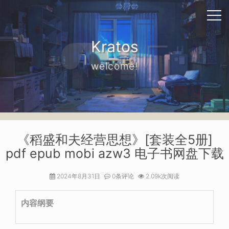
Kratos
welcome!
《稻盛和夫经营思想》[套装全5册]
pdf epub mobi azw3 电子书网盘下载
2024年8月31日
0条评论
2.09k次阅读
内容纲要