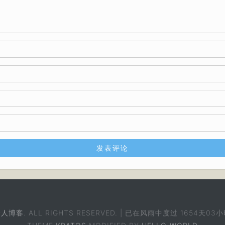
个人博客
. ALL RIGHTS RESERVED. | 已在风雨中度过
1654天03小