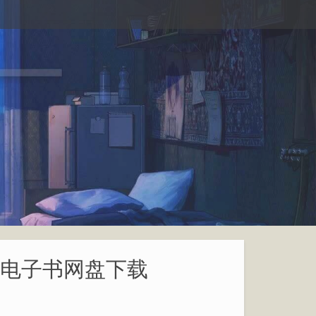
w3 电子书网盘下载