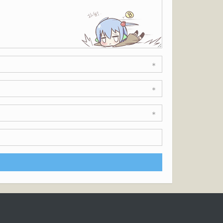
*
*
*