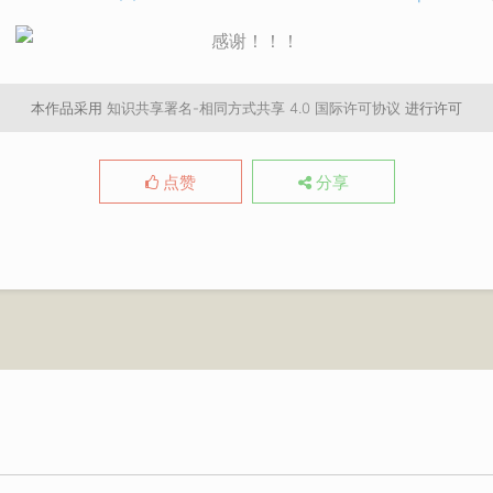
本作品采用
知识共享署名-相同方式共享 4.0 国际许可协议
进行许可
点赞
分享