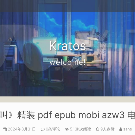
Kratos
welcome!
精装 pdf epub mobi azw
2024年8月31日
0条评论
5.13k次阅读
9人点赞
sans