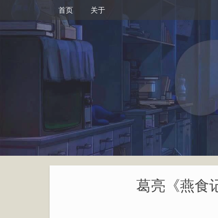
首页
关于
葛亮《燕食记》