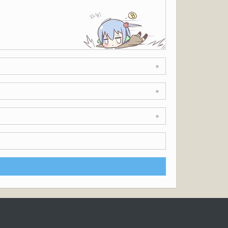
*
*
*