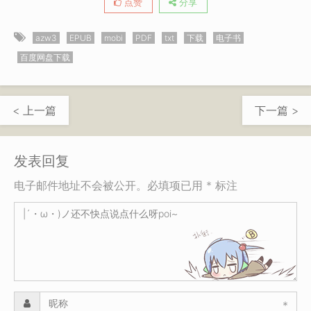
点赞
分享
azw3
EPUB
mobi
PDF
txt
下载
电子书
百度网盘下载
< 上一篇
下一篇 >
发表回复
电子邮件地址不会被公开。必填项已用 * 标注
*