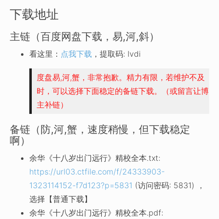
下载地址
主链（百度网盘下载，易,河,斜）
看这里：
点我下载
，提取码: lvdi
度盘易,河,蟹，非常抱歉。精力有限，若维护不及
时，可以选择下面稳定的备链下载。（或留言让博
主补链）
备链（防,河,蟹，速度稍慢，但下载稳定
啊）
余华《十八岁出门远行》精校全本.txt:
https://url03.ctfile.com/f/24333903-
1323114152-f7d123?p=5831
(访问密码: 5831) ，
选择【普通下载】
余华《十八岁出门远行》精校全本.pdf: