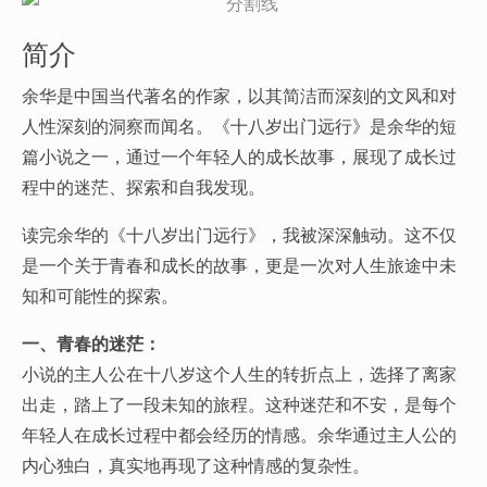
简介
余华是中国当代著名的作家，以其简洁而深刻的文风和对
人性深刻的洞察而闻名。《十八岁出门远行》是余华的短
篇小说之一，通过一个年轻人的成长故事，展现了成长过
程中的迷茫、探索和自我发现。
读完余华的《十八岁出门远行》，我被深深触动。这不仅
是一个关于青春和成长的故事，更是一次对人生旅途中未
知和可能性的探索。
一、青春的迷茫：
小说的主人公在十八岁这个人生的转折点上，选择了离家
出走，踏上了一段未知的旅程。这种迷茫和不安，是每个
年轻人在成长过程中都会经历的情感。余华通过主人公的
内心独白，真实地再现了这种情感的复杂性。