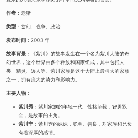
作者
：老猪
类型
：玄幻、战争、政治
发布时间
：2003 年
故事背景
：《紫川》的故事发生在一个名为紫川大陆的奇
幻世界，这个世界由多个种族和国家组成，其中包括人
类、精灵、矮人等。紫川家族是这个大陆上最强大的家族
之一，拥有庞大的势力和影响力。
主要人物
：
紫川秀
：紫川家族的年轻一代，性格坚毅，智勇双
全，是故事的主角。
紫川宁
：紫川秀的妹妹，聪明、善良，对家族和兄长
有着深厚的感情。