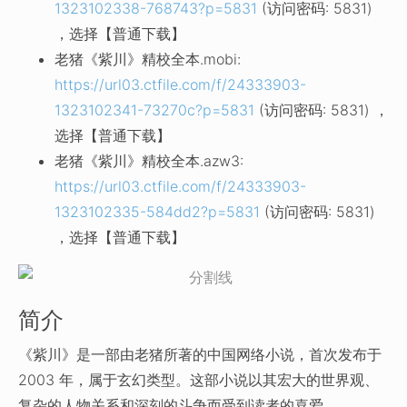
1323102338-768743?p=5831
(访问密码: 5831)
，选择【普通下载】
老猪《紫川》精校全本.mobi:
https://url03.ctfile.com/f/24333903-
1323102341-73270c?p=5831
(访问密码: 5831) ，
选择【普通下载】
老猪《紫川》精校全本.azw3:
https://url03.ctfile.com/f/24333903-
1323102335-584dd2?p=5831
(访问密码: 5831)
，选择【普通下载】
简介
《紫川》是一部由老猪所著的中国网络小说，首次发布于
2003 年，属于玄幻类型。这部小说以其宏大的世界观、
复杂的人物关系和深刻的斗争而受到读者的喜爱。