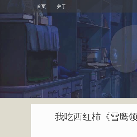
首页
关于
我吃西红柿《雪鹰领主》