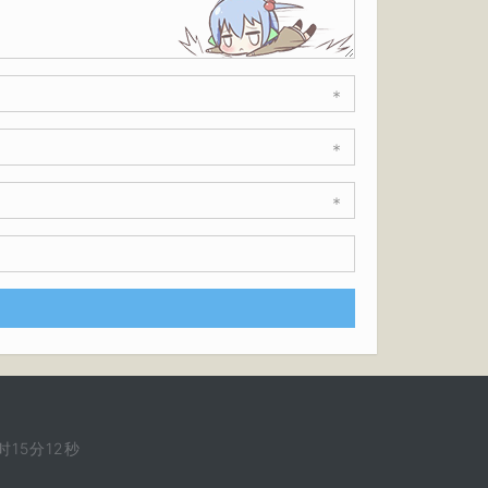
*
*
*
时15分13秒