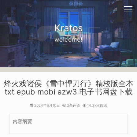
Kratos
welcome!
烽火戏诸侯《雪中悍刀行》精校版全本
txt epub mobi azw3 电子书网盘下载
2024年6月10日
2条评论
14.3k次阅读
内容纲要