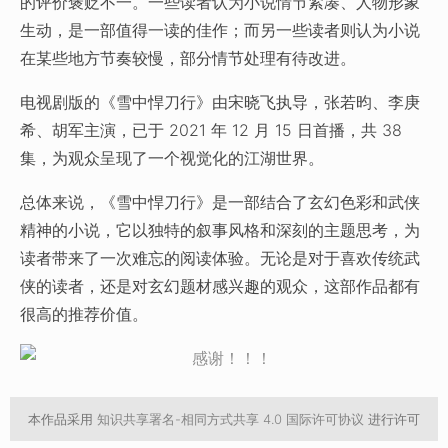
的评价褒贬不一。一些读者认为小说情节紧凑、人物形象
生动，是一部值得一读的佳作；而另一些读者则认为小说
在某些地方节奏较慢，部分情节处理有待改进。
电视剧版的《雪中悍刀行》由宋晓飞执导，张若昀、李庚
希、胡军主演，已于 2021 年 12 月 15 日首播，共 38
集，为观众呈现了一个视觉化的江湖世界。
总体来说，《雪中悍刀行》是一部结合了玄幻色彩和武侠
精神的小说，它以独特的叙事风格和深刻的主题思考，为
读者带来了一次难忘的阅读体验。无论是对于喜欢传统武
侠的读者，还是对玄幻题材感兴趣的观众，这部作品都有
很高的推荐价值。
本作品采用
知识共享署名-相同方式共享 4.0 国际许可协议
进行许可