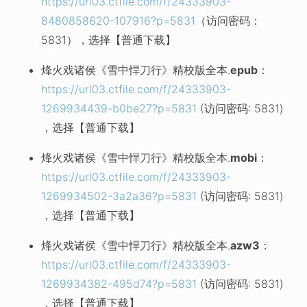
https://url03.ctfile.com/f/24333903-
8480858620-107916?p=5831
（访问密码：
5831），选择【普通下载】
烽火戏诸侯《雪中悍刀行》精校版全本.
epub
：
https://url03.ctfile.com/f/24333903-
1269934439-b0be27?p=5831
(访问密码: 5831)
，选择【普通下载】
烽火戏诸侯《雪中悍刀行》精校版全本.
mobi
：
https://url03.ctfile.com/f/24333903-
1269934502-3a2a36?p=5831
(访问密码: 5831)
，选择【普通下载】
烽火戏诸侯《雪中悍刀行》精校版全本.
azw3
：
https://url03.ctfile.com/f/24333903-
1269934382-495d74?p=5831
(访问密码: 5831)
，选择【普通下载】