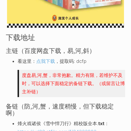
下载地址
主链（百度网盘下载，易,河,斜）
看这里：
点我下载
，提取码: dcfp
度盘易,河,蟹，非常抱歉。精力有限，若维护不及
时，可以选择下面稳定的备链下载。（或留言让博
主补链）
备链（防,河,蟹，速度稍慢，但下载稳定
啊）
烽火戏诸侯《雪中悍刀行》精校版全本.
txt
：