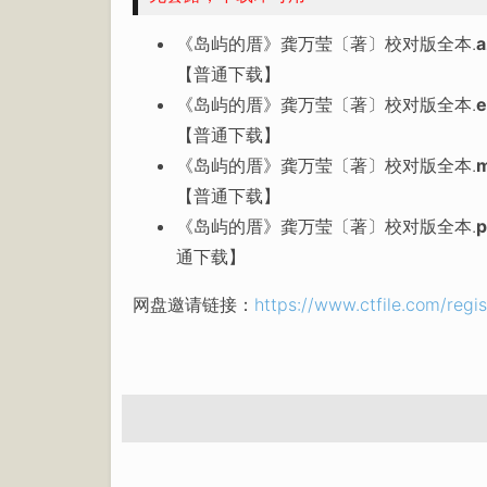
《岛屿的厝》龚万莹〔著〕校对版全本.
【普通下载】
《岛屿的厝》龚万莹〔著〕校对版全本.
e
【普通下载】
《岛屿的厝》龚万莹〔著〕校对版全本.
m
【普通下载】
《岛屿的厝》龚万莹〔著〕校对版全本.
p
通下载】
网盘邀请链接：
https://www.ctfile.com/reg