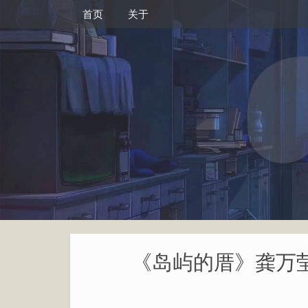
首页
关于
《岛屿的厝》龚万莹〔著