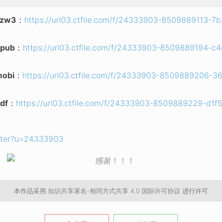
azw3
：
https://url03.ctfile.com/f/24333903-8509889113-
pub
：
https://url03.ctfile.com/f/24333903-8509889194-
obi
：
https://url03.ctfile.com/f/24333903-8509889206-
df
：
https://url03.ctfile.com/f/24333903-8509889229-d1
ister?u=24333903
本作品采用
知识共享署名-相同方式共享 4.0 国际许可协议
进行许可