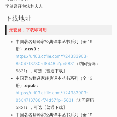
李健吾译包法利夫人
下载地址
无套路，下载即可用
中国著名翻译家经典译本丛书系列（全 19
册）.
azw3
：
https://url03.ctfile.com/f/24333903-
8504713780-d8448c?p=5831
（访问密码：
5831），可选【普通下载】
中国著名翻译家经典译本丛书系列（全 19
册）.
epub
：
https://url03.ctfile.com/f/24333903-
8504713788-f74d57?p=5831
（访问密码：
5831），可选【普通下载】
中国著名翻译家经典译本丛书系列（全 19