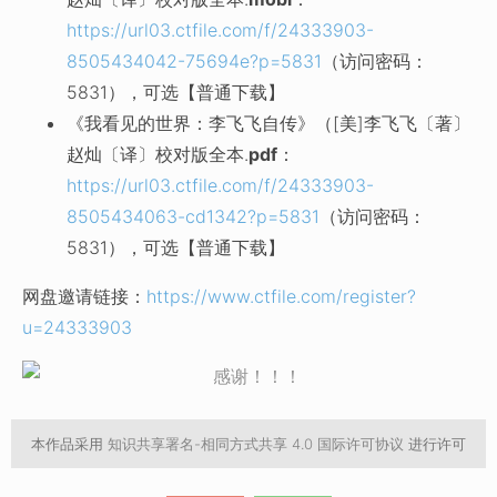
https://url03.ctfile.com/f/24333903-
8505434042-75694e?p=5831
（访问密码：
5831），可选【普通下载】
《我看见的世界：李飞飞自传》（[美]李飞飞〔著〕
赵灿〔译〕校对版全本.
pdf
：
https://url03.ctfile.com/f/24333903-
8505434063-cd1342?p=5831
（访问密码：
5831），可选【普通下载】
网盘邀请链接：
https://www.ctfile.com/register?
u=24333903
本作品采用
知识共享署名-相同方式共享 4.0 国际许可协议
进行许可