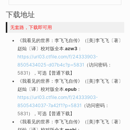
下载地址
无套路，下载即可用
《我看见的世界：李飞飞自传》（[美]李飞飞〔著〕
赵灿〔译〕校对版全本.
azw3
：
https://url03.ctfile.com/f/24333903-
8505434025-d07b4c?p=5831
（访问密码：
5831），可选【普通下载】
《我看见的世界：李飞飞自传》（[美]李飞飞〔著〕
赵灿〔译〕校对版全本.
epub
：
https://url03.ctfile.com/f/24333903-
8505434037-7a42f1?p=5831
（访问密码：
5831），可选【普通下载】
《我看见的世界：李飞飞自传》（[美]李飞飞〔著〕
赵灿〔译〕校对版全本.
mobi
：