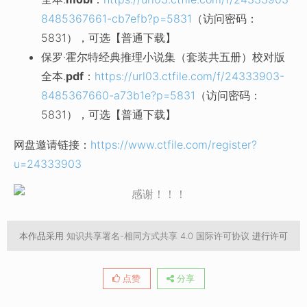
8485367661-cb7efb?p=5831
（访问密码：
5831），可选【普通下载】
保罗·霍尔特经典推理小说集（套装共五册）校对版
全本.
pdf
：
https://url03.ctfile.com/f/24333903-
8485367660-a73b1e?p=5831
（访问密码：
5831），可选【普通下载】
网盘邀请链接：
https://www.ctfile.com/register?
u=24333903
本作品采用
知识共享署名-相同方式共享 4.0 国际许可协议
进行许可
点赞
分享