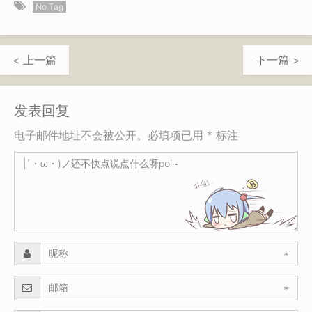
No Tag
< 上一篇
下一篇 >
发表回复
电子邮件地址不会被公开。必填项已用 * 标注
*
*