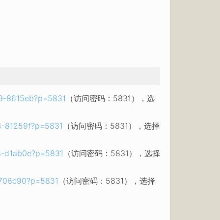
89-8615eb?p=5831
（访问密码：5831），选
94-81259f?p=5831
（访问密码：5831），选择
98-d1ab0e?p=5831
（访问密码：5831），选择
4-706c90?p=5831
（访问密码：5831），选择