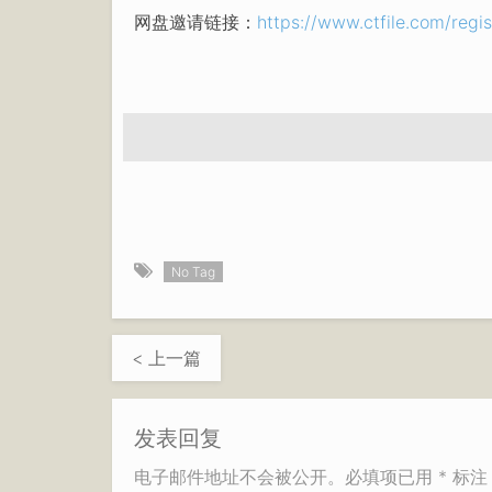
网盘邀请链接：
https://www.ctfile.com/reg
No Tag
< 上一篇
发表回复
电子邮件地址不会被公开。必填项已用 * 标注