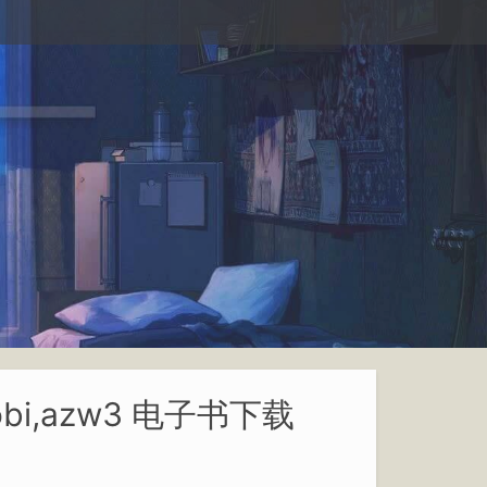
bi,azw3 电子书下载