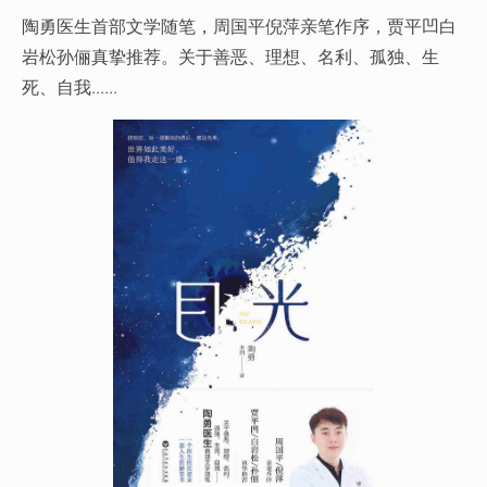
陶勇医生首部文学随笔，周国平倪萍亲笔作序，贾平凹白
岩松孙俪真挚推荐。关于善恶、理想、名利、孤独、生
死、自我......