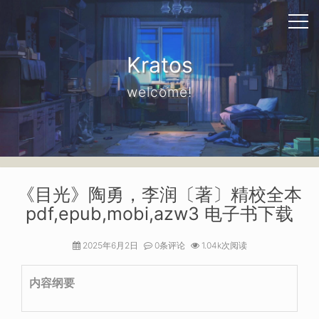
Kratos
welcome!
《目光》陶勇，李润〔著〕精校全本
pdf,epub,mobi,azw3 电子书下载
2025年6月2日
0条评论
1.04k次阅读
内容纲要