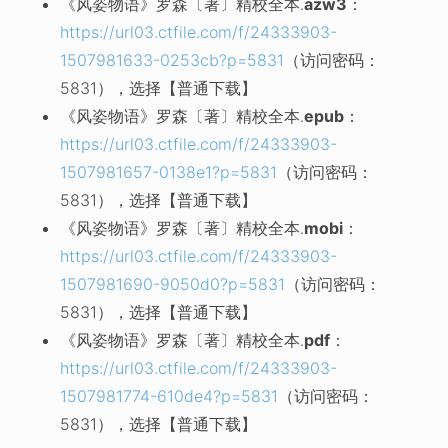
《风姿物语》罗森〔著〕精校全本.
azw3
：
https://url03.ctfile.com/f/24333903-
1507981633-0253cb?p=5831
（访问密码：
5831），选择【普通下载】
《风姿物语》罗森〔著〕精校全本.
epub
：
https://url03.ctfile.com/f/24333903-
1507981657-0138e1?p=5831
（访问密码：
5831），选择【普通下载】
《风姿物语》罗森〔著〕精校全本.
mobi
：
https://url03.ctfile.com/f/24333903-
1507981690-9050d0?p=5831
（访问密码：
5831），选择【普通下载】
《风姿物语》罗森〔著〕精校全本.
pdf
：
https://url03.ctfile.com/f/24333903-
1507981774-610de4?p=5831
（访问密码：
5831），选择【普通下载】