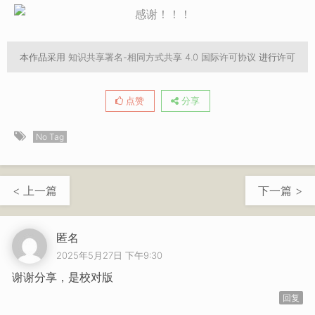
本作品采用
知识共享署名-相同方式共享 4.0 国际许可协议
进行许可
点赞
分享
No Tag
< 上一篇
下一篇 >
匿名
2025年5月27日 下午9:30
谢谢分享，是校对版
回复