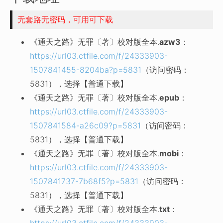
无套路无密码，可用可下载
《通天之路》无罪〔著〕校对版全本.
azw3
：
https://url03.ctfile.com/f/24333903-
1507841455-8204ba?p=5831
（访问密码：
5831），选择【普通下载】
《通天之路》无罪〔著〕校对版全本.
epub
：
https://url03.ctfile.com/f/24333903-
1507841584-a26c09?p=5831
（访问密码：
5831），选择【普通下载】
《通天之路》无罪〔著〕校对版全本.
mobi
：
https://url03.ctfile.com/f/24333903-
1507841737-7b68f5?p=5831
（访问密码：
5831），选择【普通下载】
《通天之路》无罪〔著〕校对版全本.
txt
：