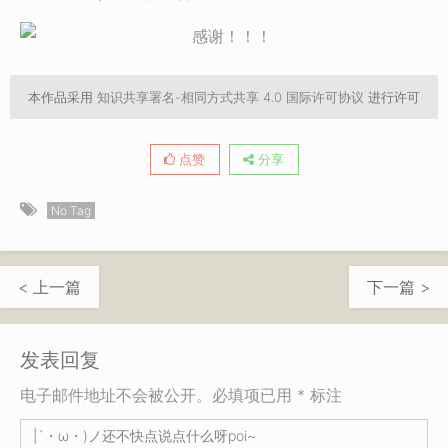
本作品采用
知识共享署名-相同方式共享 4.0 国际许可协议
进行许可
点赞
分享
No Tag
< 上一篇
下一篇 >
发表回复
电子邮件地址不会被公开。必填项已用 * 标注