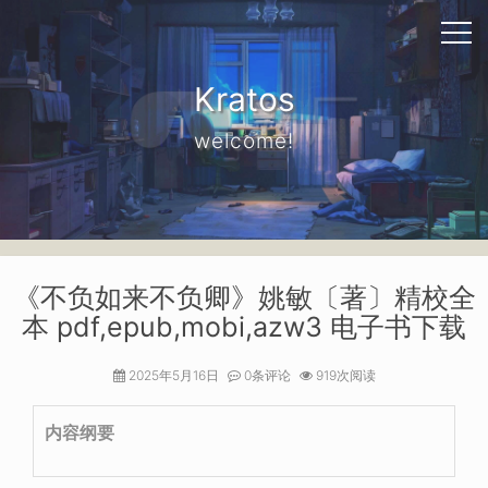
Kratos
welcome!
《不负如来不负卿》姚敏〔著〕精校全
本 pdf,epub,mobi,azw3 电子书下载
2025年5月16日
0条评论
919次阅读
内容纲要