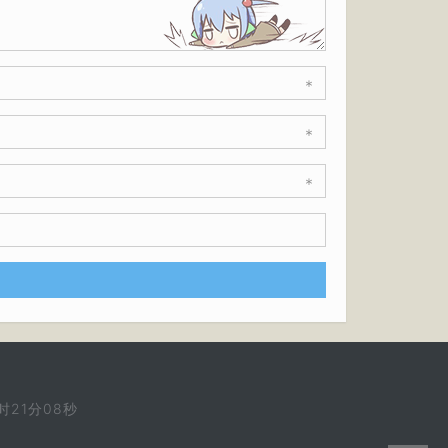
*
*
*
时21分09秒