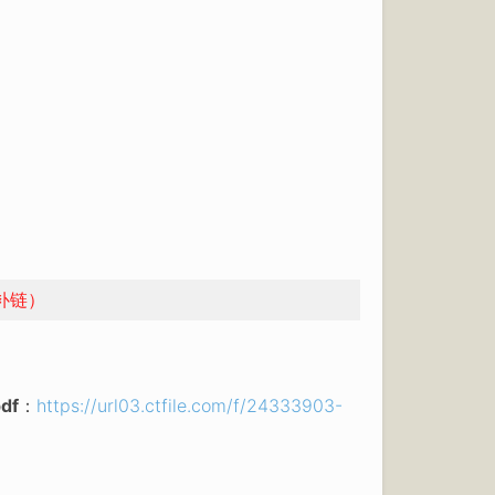
补链）
df
：
https://url03.ctfile.com/f/24333903-