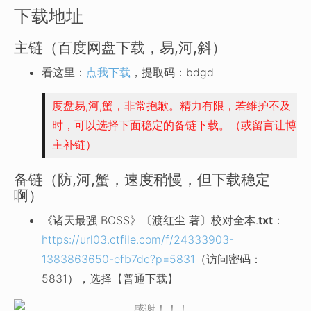
下载地址
主链（百度网盘下载，易,河,斜）
看这里：
点我下载
，提取码：bdgd
度盘易,河,蟹，非常抱歉。精力有限，若维护不及
时，可以选择下面稳定的备链下载。（或留言让博
主补链）
备链（防,河,蟹，速度稍慢，但下载稳定
啊）
《诸天最强 BOSS》〔渡红尘 著〕校对全本.
txt
：
https://url03.ctfile.com/f/24333903-
1383863650-efb7dc?p=5831
（访问密码：
5831），选择【普通下载】