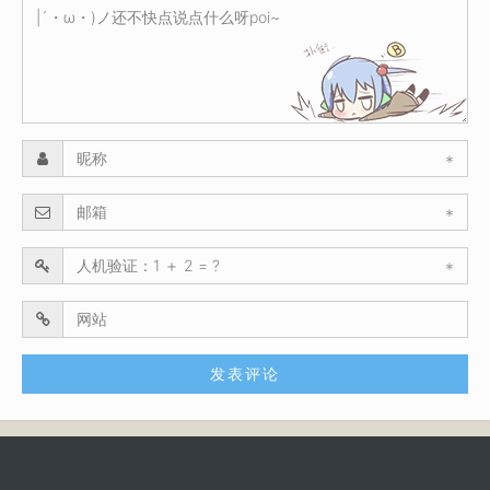
*
*
*