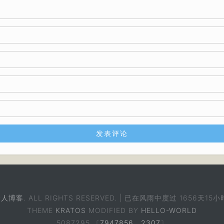
个人博客
. ALL RIGHTS RESERVED. | 已在风雨中度过
1656天15小
THEME
KRATOS
MODIFIED BY
HELLO-WORLD
5087295 〔
7947856
，
2307
〕