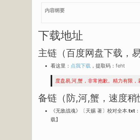
内容纲要
下载地址
主链（百度网盘下载，易
看这里：
点我下载
，提取码：feht
度盘易,河,蟹，非常抱歉。精力有限
备链（防,河,蟹，速度
《无敌战魂》〔天赐 著〕校对全本.
txt
：
载】