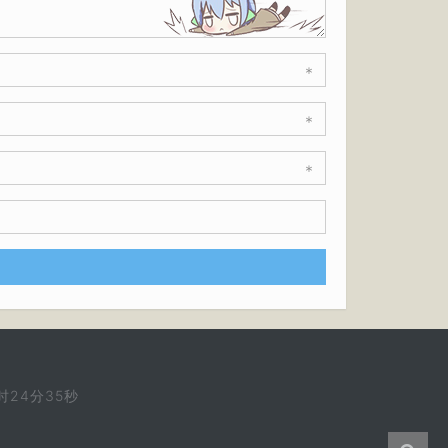
*
*
*
时24分35秒