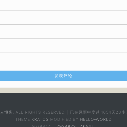
人博客
. ALL RIGHTS RESERVED. | 已在风雨中度过
1654天20小
THEME
KRATOS
MODIFIED BY
HELLO-WORLD
5079844 〔
7934873
，
4054
〕