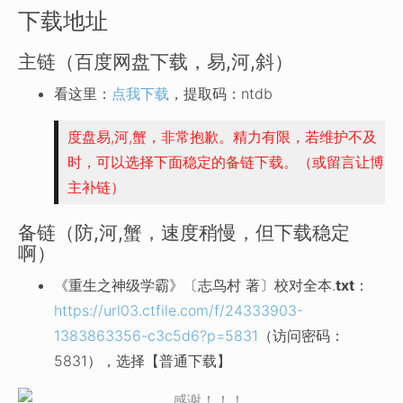
下载地址
主链（百度网盘下载，易,河,斜）
看这里：
点我下载
，提取码：ntdb
度盘易,河,蟹，非常抱歉。精力有限，若维护不及
时，可以选择下面稳定的备链下载。（或留言让博
主补链）
备链（防,河,蟹，速度稍慢，但下载稳定
啊）
《重生之神级学霸》〔志鸟村 著〕校对全本.
txt
：
https://url03.ctfile.com/f/24333903-
1383863356-c3c5d6?p=5831
（访问密码：
5831），选择【普通下载】