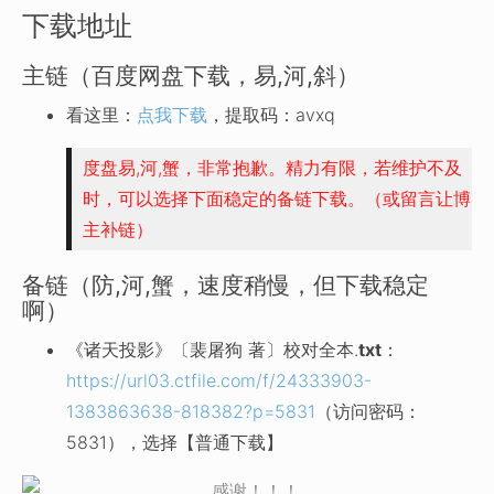
下载地址
主链（百度网盘下载，易,河,斜）
看这里：
点我下载
，提取码：avxq
度盘易,河,蟹，非常抱歉。精力有限，若维护不及
时，可以选择下面稳定的备链下载。（或留言让博
主补链）
备链（防,河,蟹，速度稍慢，但下载稳定
啊）
《诸天投影》〔裴屠狗 著〕校对全本.
txt
：
https://url03.ctfile.com/f/24333903-
1383863638-818382?p=5831
（访问密码：
5831），选择【普通下载】