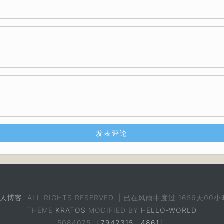
人博客
. ALL RIGHTS RESERVED. | 已在风雨中度过
1656天00小
THEME
KRATOS
MODIFIED BY
HELLO-WORLD
5084075 〔
7942315
，
4861
〕