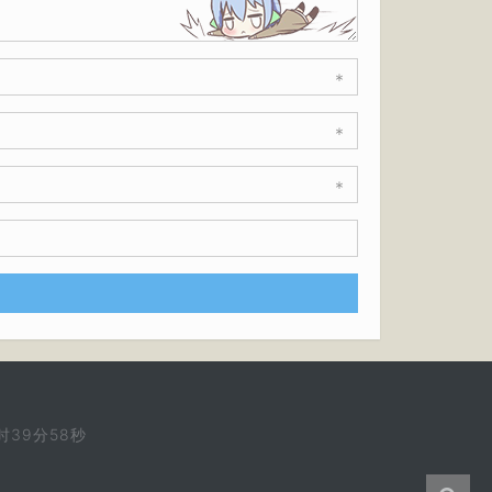
*
*
*
时39分58秒