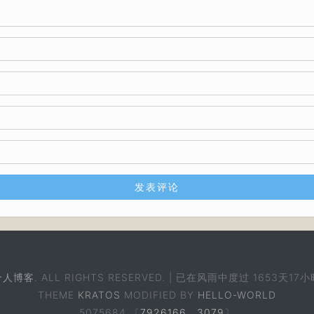
个人博客
. ALL RIGHTS RESERVED. | 已在风雨中度过
1653天17小
THEME
KRATOS
MODIFIED BY
HELLO-WORLD
5075684 〔
7926166
，
3079
〕