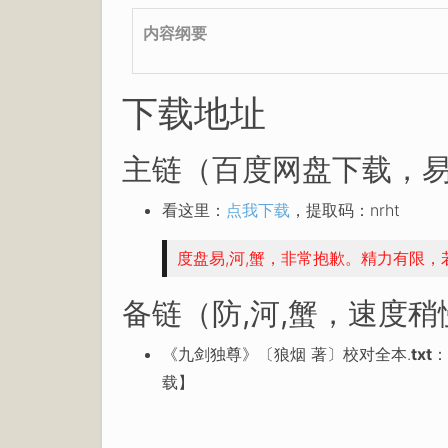
内容纲要
下载地址
主链（百度网盘下载，易
看这里：
点我下载
，提取码：nrht
度盘易,河,蟹，非常抱歉。精力有限
备链（防,河,蟹，速度
《九剑独尊》〔狼烟 著〕校对全本.
txt
：
载】