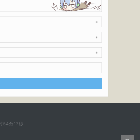
*
*
*
时54分17秒