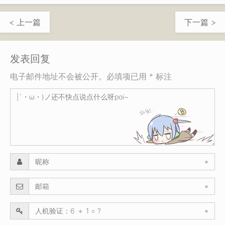
< 上一篇
下一篇 >
发表回复
电子邮件地址不会被公开。必填项已用 * 标注
*
*
*