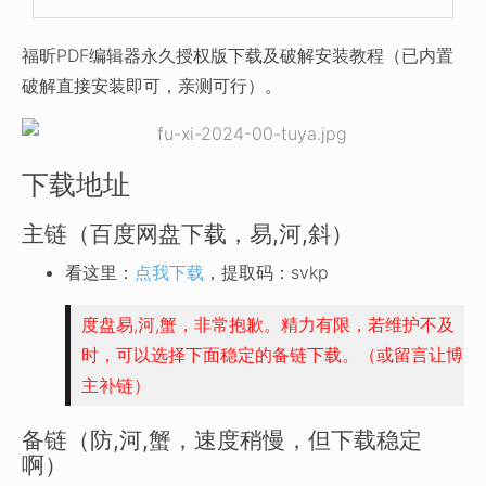
福昕PDF编辑器永久授权版下载及破解安装教程（已内置
破解直接安装即可，亲测可行）。
下载地址
主链（百度网盘下载，易,河,斜）
看这里：
点我下载
，提取码：svkp
度盘易,河,蟹，非常抱歉。精力有限，若维护不及
时，可以选择下面稳定的备链下载。（或留言让博
主补链）
备链（防,河,蟹，速度稍慢，但下载稳定
啊）