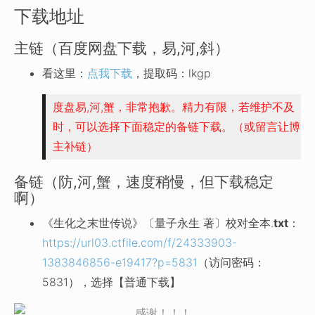
下载地址
主链（百度网盘下载，易,河,斜）
看这里：
点我下载
，提取码：lkgp
度盘易,河,蟹，非常抱歉。精力有限，若维护不及
时，可以选择下面稳定的备链下载。（或留言让博
主补链）
备链（防,河,蟹，速度稍慢，但下载稳定
啊）
《生化之末世传说》〔量子永生 著〕校对全本.
txt
：
https://url03.ctfile.com/f/24333903-
1383846856-e19417?p=5831
（访问密码：
5831），选择【普通下载】