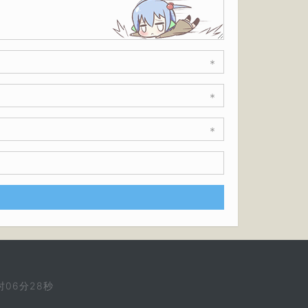
*
*
*
时06分29秒