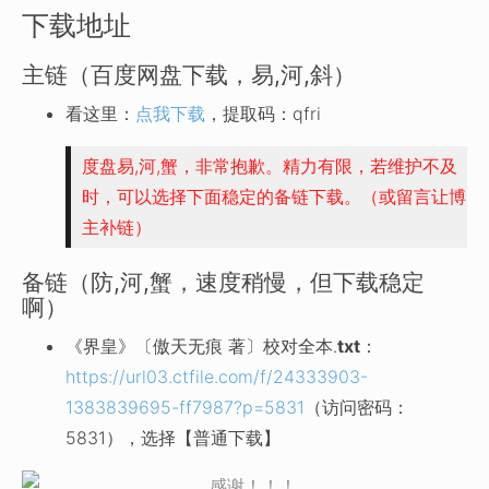
下载地址
主链（百度网盘下载，易,河,斜）
看这里：
点我下载
，提取码：qfri
度盘易,河,蟹，非常抱歉。精力有限，若维护不及
时，可以选择下面稳定的备链下载。（或留言让博
主补链）
备链（防,河,蟹，速度稍慢，但下载稳定
啊）
《界皇》〔傲天无痕 著〕校对全本.
txt
：
https://url03.ctfile.com/f/24333903-
1383839695-ff7987?p=5831
（访问密码：
5831），选择【普通下载】