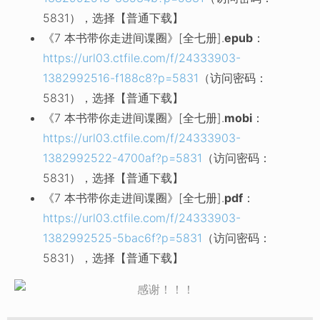
5831），选择【普通下载】
《7 本书带你走进间谍圈》[全七册].
epub
：
https://url03.ctfile.com/f/24333903-
1382992516-f188c8?p=5831
（访问密码：
5831），选择【普通下载】
《7 本书带你走进间谍圈》[全七册].
mobi
：
https://url03.ctfile.com/f/24333903-
1382992522-4700af?p=5831
（访问密码：
5831），选择【普通下载】
《7 本书带你走进间谍圈》[全七册].
pdf
：
https://url03.ctfile.com/f/24333903-
1382992525-5bac6f?p=5831
（访问密码：
5831），选择【普通下载】