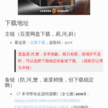
下载地址
主链（百度网盘下载，易,河,斜）
看这里：
点我下载
，提取码：acnt
度盘易,河,蟹，非常抱歉。精力有限，若维护不及
时，可以选择下面稳定的备链下载。（或留言让博
主补链）
备链（防,河,蟹，速度稍慢，但下载稳定
啊）
《7 本书带你走进间谍圈》[全七册].
azw3
：
https://url03.ctfile.com/f/24333903-
1382992513-83534b?p=5831
（访问密码：