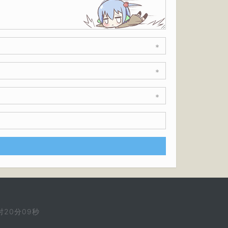
*
*
*
时20分09秒