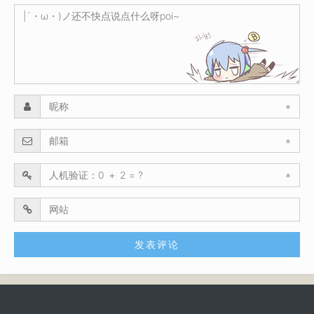
*
*
*