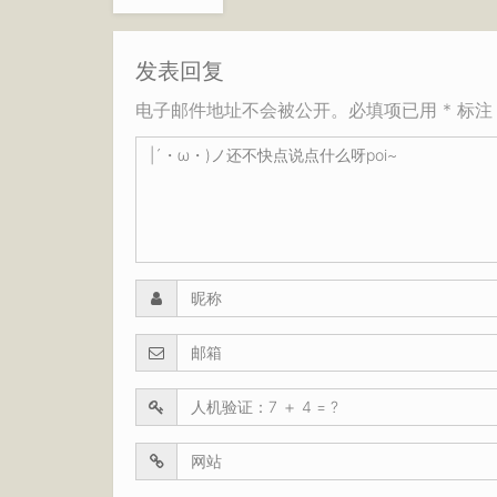
发表回复
电子邮件地址不会被公开。必填项已用 * 标注