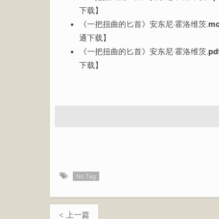
下载】
《一把扭曲的匕首》安东尼·霍洛维茨.
mo
通下载】
《一把扭曲的匕首》安东尼·霍洛维茨.
pd
下载】
No Tag
< 上一篇