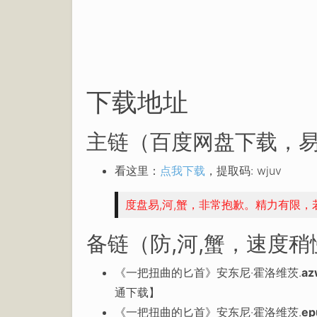
下载地址
主链（百度网盘下载，易
看这里：
点我下载
，提取码: wjuv
度盘易,河,蟹，非常抱歉。精力有限
备链（防,河,蟹，速度
《一把扭曲的匕首》安东尼·霍洛维茨.
az
通下载】
《一把扭曲的匕首》安东尼·霍洛维茨.
ep