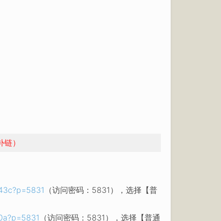
补链）
943c?p=5831
（访问密码：5831），选择【普
c0a?p=5831
（访问密码：5831），选择【普通