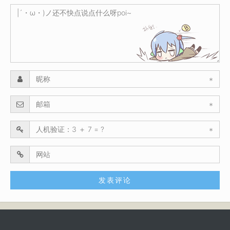
*
*
*