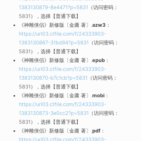
1383130879-8e4471?p=5831
（访问密码：
5831），选择【普通下载】
《神雕侠侣》新修版〔金庸 著〕.
azw3
：
https://url03.ctfile.com/f/24333903-
1383130867-31bd94?p=5831
（访问密码：
5831），选择【普通下载】
《神雕侠侣》新修版〔金庸 著〕.
epub
：
https://url03.ctfile.com/f/24333903-
1383130870-b7c1cb?p=5831
（访问密码：
5831），选择【普通下载】
《神雕侠侣》新修版〔金庸 著〕.
mobi
：
https://url03.ctfile.com/f/24333903-
1383130873-3e0cc2?p=5831
（访问密码：
5831），选择【普通下载】
《神雕侠侣》新修版〔金庸 著〕.
pdf
：
https://url03.ctfile.com/f/24333903-