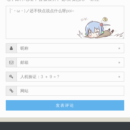
*
*
*