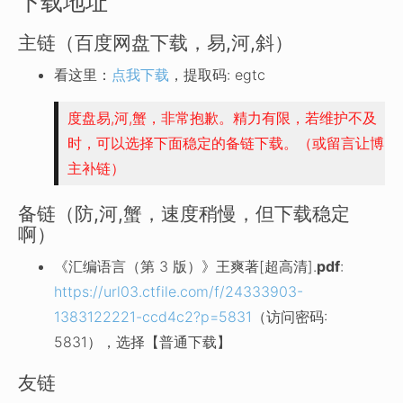
下载地址
主链（百度网盘下载，易,河,斜）
看这里：
点我下载
，提取码: egtc
度盘易,河,蟹，非常抱歉。精力有限，若维护不及
时，可以选择下面稳定的备链下载。（或留言让博
主补链）
备链（防,河,蟹，速度稍慢，但下载稳定
啊）
《汇编语言（第 3 版）》王爽著[超高清].
pdf
:
https://url03.ctfile.com/f/24333903-
1383122221-ccd4c2?p=5831
（访问密码:
5831），选择【普通下载】
友链