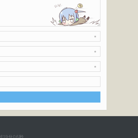
*
*
*
时19分06秒