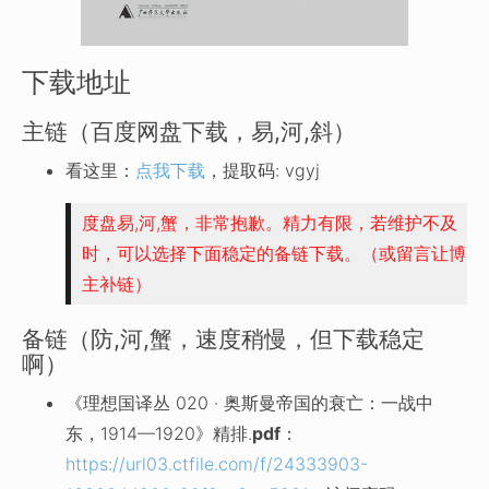
下载地址
主链（百度网盘下载，易,河,斜）
看这里：
点我下载
，提取码: vgyj
度盘易,河,蟹，非常抱歉。精力有限，若维护不及
时，可以选择下面稳定的备链下载。（或留言让博
主补链）
备链（防,河,蟹，速度稍慢，但下载稳定
啊）
《理想国译丛 020 · 奥斯曼帝国的衰亡：一战中
东，1914—1920》精排.
pdf
：
https://url03.ctfile.com/f/24333903-