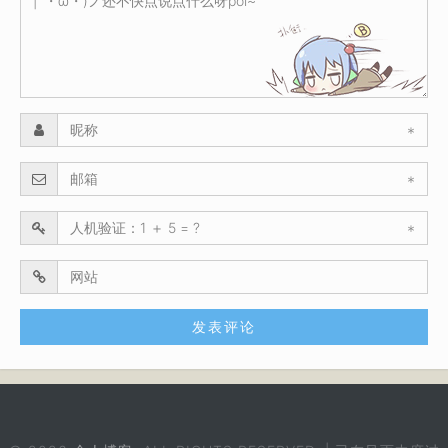
*
*
*