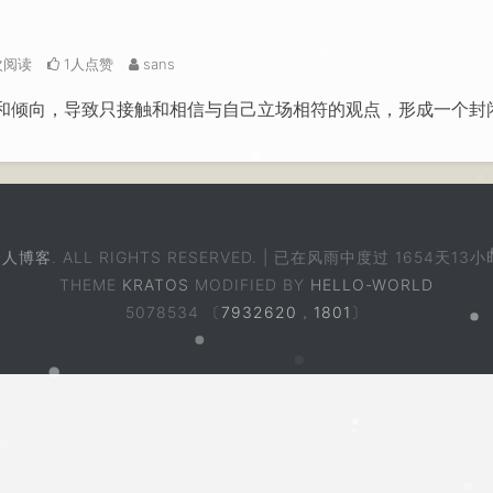
k次阅读
1人点赞
sans
和倾向，导致只接触和相信与自己立场相符的观点，形成一个封
个人博客
. ALL RIGHTS RESERVED. | 已在风雨中度过
1654天13小
THEME
KRATOS
MODIFIED BY
HELLO-WORLD
5078534 〔
7932620
，
1801
〕